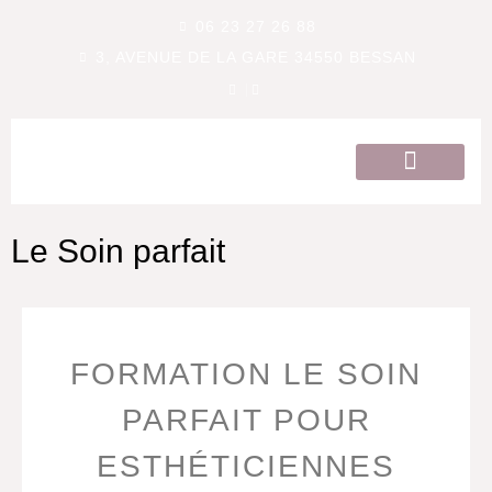
06 23 27 26 88
3, AVENUE DE LA GARE 34550 BESSAN
QUI SOMMES-NOUS ?
Le Soin parfait
FORMATION LE SOIN
PARFAIT POUR
ESTHÉTICIENNES