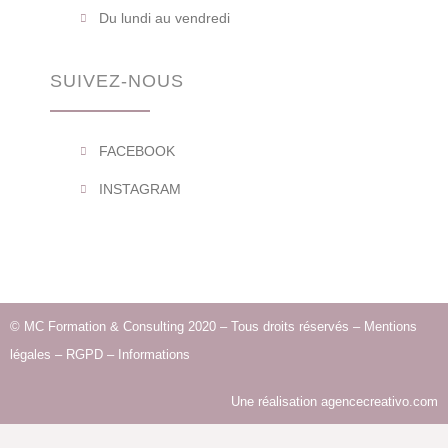
Du lundi au vendredi
SUIVEZ-NOUS
FACEBOOK
INSTAGRAM
© MC Formation & Consulting 2020 – Tous droits réservés –
Mentions
légales
–
RGPD
–
Informations
Une réalisation
agencecreativo.com